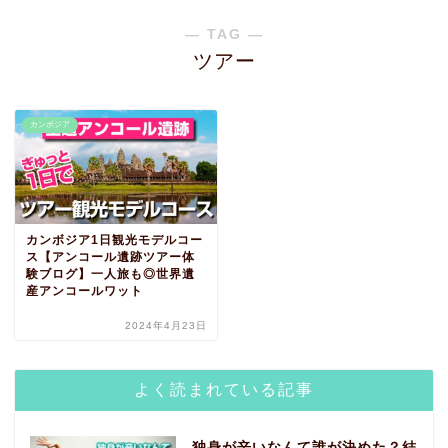
― TAG ―
ツアー
カンボジア
カンボジア1日観光モデルコー
ス【アンコール遺跡ツアー体
験ブログ】一人旅も◎世界遺
産アンコールワット
2024年4月23日
よく読まれている記事
独身が辛いなんて誰が決めた？結