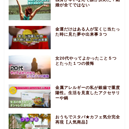
婚が全てではない
金運だけはある人が宝くじ当たっ
た時に見た夢や出来事３つ
女20代やってよかったこと５つ
とたった１つの後悔
金属アレルギーの私が銀歯で重度
陽性。生活を見直したアクセサリ
ーや鍋
おうちでスタバ★カフェ気分完全
再現【人気商品】