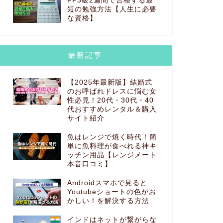
FP3級2週間で合格する最
短の勉強方法【人生に必要
な資格】
最新記事
【2025年最新版】結婚式
のお呼ばれドレスに悩む女
性必見！20代・30代・40
代おすすめレンタル＆購入
サイト紹介
魚はレンジで焼く時代！簡
単に魚料理が食べれる神キ
ッチン用品【レンジメート
本音口コミ】
Androidスマホで見ると
Youtubeショートの色がお
かしい！を解決する方法
インドはネットが繋がらな