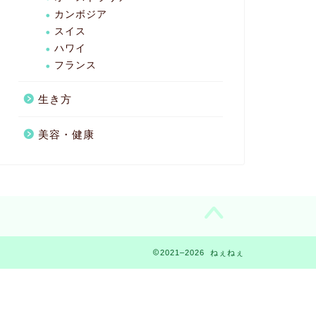
カンボジア
スイス
ハワイ
フランス
生き方
美容・健康
2021–2026 ねぇねぇ