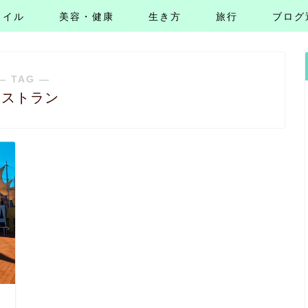
タイル
美容・健康
生き方
旅行
ブログ
― TAG ―
レストラン