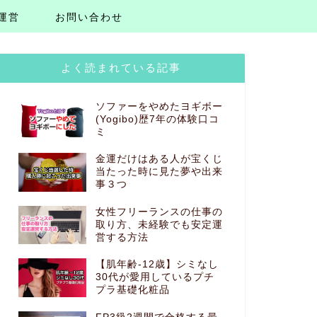
運営
お問い合わせ
よく読まれている記事
ソファーをやめたヨギボー
(Yogibo)歴7年の体験口コ
ミ
金運だけはある人が宝くじ
当たった時に見た夢や出来
事３つ
女性フリーランスの仕事の
取り方、未経験でも安定運
営する方法
【肌年齢-12歳】シミなし
30代が愛用しているプチ
プラ基礎化粧品