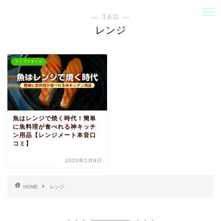
― TAG ―
レンジ
ライフスタイル
魚はレンジで焼く時代！簡単
に魚料理が食べれる神キッチ
ン用品【レンジメート本音口
コミ】
2025年2月9日
HOME
レンジ