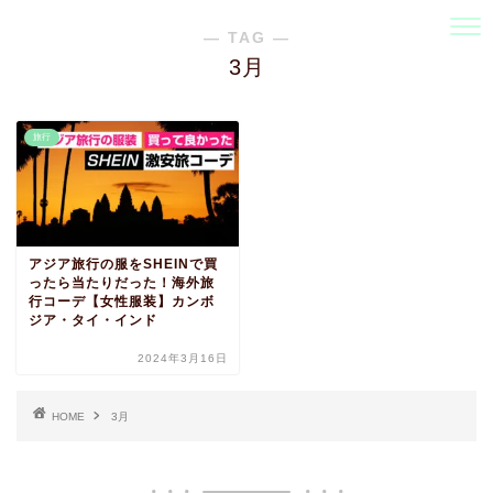
― TAG ―
3月
旅行
アジア旅行の服をSHEINで買
ったら当たりだった！海外旅
行コーデ【女性服装】カンボ
ジア・タイ・インド
2024年3月16日
HOME
3月