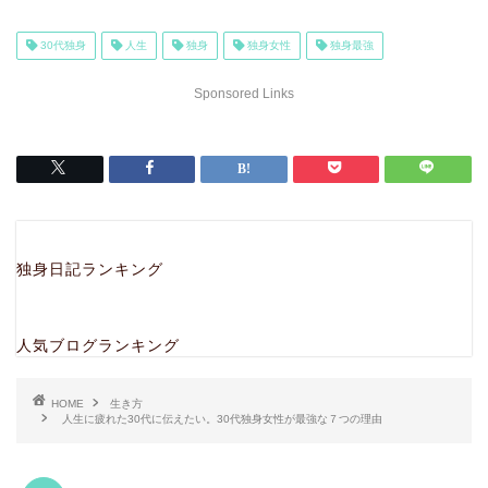
30代独身
人生
独身
独身女性
独身最強
Sponsored Links
独身日記ランキング
人気ブログランキング
HOME
生き方
人生に疲れた30代に伝えたい。30代独身女性が最強な７つの理由