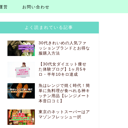
運営
お問い合わせ
よく読まれている記事
30代きれいめの人気ファ
ッションブランドとお得な
服購入方法
【30代女ダイエット痩せ
た体験ブログ】1ヶ月5キ
ロ・半年10キロ達成
魚はレンジで焼く時代！簡
単に魚料理が食べれる神キ
ッチン用品【レンジメート
本音口コミ】
東京のネットスーパーはア
マゾンフレッシュ一択