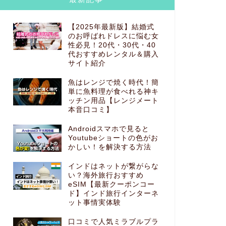
【2025年最新版】結婚式
のお呼ばれドレスに悩む女
性必見！20代・30代・40
代おすすめレンタル＆購入
サイト紹介
生きるのが辛いと感じた時前向きに
国内旅行
魚はレンジで焼く時代！簡
させてくれる本
発合格し
単に魚料理が食べれる神キ
ッチン用品【レンジメート
2022年8月27日
本音口コミ】
Androidスマホで見ると
Youtubeショートの色がお
生き方
生き方
かしい！を解決する方法
インドはネットが繋がらな
い？海外旅行おすすめ
eSIM【最新クーポンコー
ド】インド旅行インターネ
ット事情実体験
口コミで人気ミラブルプラ