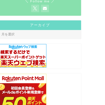
＼ Follow me ／
生き方
生き方
アーカイブ
地元に帰る、東京に戻る。アラサー
アナザー
人生３度目の上京の理由
2021年11月11日
next