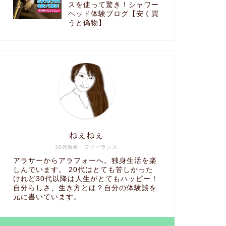
スを使って驚き！シャワー
結婚したい独身女子、結婚に必要な
独身が辛
ヘッド体験ブログ【安く買
うと偽物】
3つのing
が全てで
2022年3月28日
生き方
生き方
ねぇねぇ
30代独身 フリーランス
アラサーからアラフォーへ。独身生活を楽
しんでいます。 20代はとても苦しかった
投資初心者が初年度で100万利益を
悩んでい
けれど30代以降は人生がとてもハッピー！
自分らしさ、生き方とは？自分の体験談を
上げた勉強方法
最高にな
元に書いています。
2022年1月26日