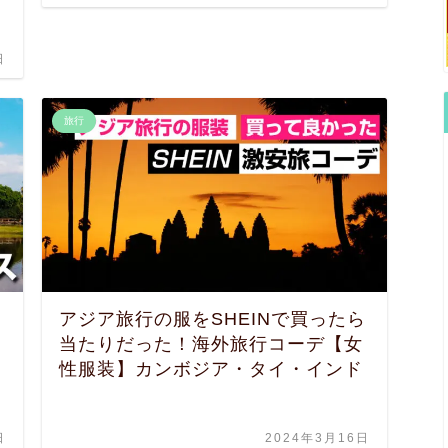
日
旅行
アジア旅行の服をSHEINで買ったら
当たりだった！海外旅行コーデ【女
性服装】カンボジア・タイ・インド
日
2024年3月16日