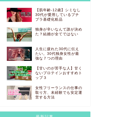
【肌年齢-12歳】シミなし
30代が愛用しているプチ
生き方
生き方
プラ基礎化粧品
独身が辛いなんて誰が決め
た？結婚が全てではない
人生に疲れた30代に伝え
たい。30代独身女性が最
強な７つの理由
【甘いのが苦手な人】甘く
独身女性が生きる意味、賢い生き方
一生独身
ないプロテインおすすめト
とは？
解かれた
ップ３
2023年4月17日
女性フリーランスの仕事の
取り方、未経験でも安定運
営する方法
生き方
生き方
最新記事