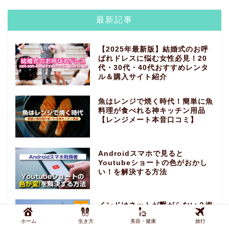
最新記事
【2025年最新版】結婚式のお呼
ばれドレスに悩む女性必見！20
代・30代・40代おすすめレンタ
ル＆購入サイト紹介
魚はレンジで焼く時代！簡単に魚
料理が食べれる神キッチン用品
【レンジメート本音口コミ】
Androidスマホで見ると
Youtubeショートの色がおかし
い！を解決する方法
インドはネットが繋がらない？海
外旅行おすすめeSIM【最新クー
ホーム
生き方
美容・健康
旅行
ポンコード】インド旅行インター