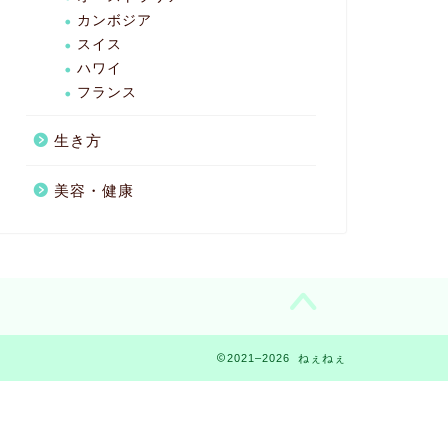
カンボジア
スイス
ハワイ
フランス
生き方
美容・健康
2021–2026 ねぇねぇ