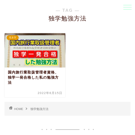
― TAG ―
独学勉強方法
生き方
国内旅行業取扱管理者資格、
独学一発合格した私の勉強方
法
2022年6月15日
HOME
独学勉強方法