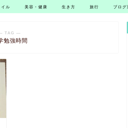
タイル
美容・健康
生き方
旅行
ブログ
― TAG ―
学勉強時間