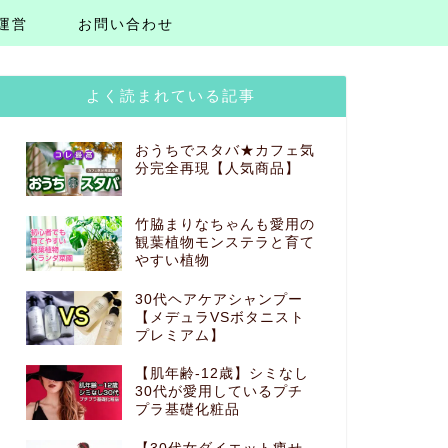
運営
お問い合わせ
よく読まれている記事
おうちでスタバ★カフェ気
分完全再現【人気商品】
竹脇まりなちゃんも愛用の
観葉植物モンステラと育て
やすい植物
30代ヘアケアシャンプー
【メデュラVSボタニスト
プレミアム】
【肌年齢-12歳】シミなし
30代が愛用しているプチ
プラ基礎化粧品