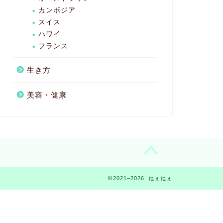
カンボジア
スイス
ハワイ
フランス
生き方
美容・健康
2021–2026 ねぇねぇ