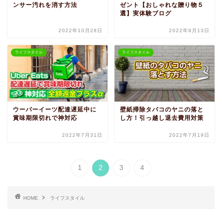
ンサー汚れを消す方法
ゼント【おしゃれな贈り物５
選】実体験ブログ
2022年10月28日
2022年9月13日
ライフスタイル
ライフスタイル
ウーバーイーツ配達遅延中に
壁紙掃除タバコのヤニの落と
賞味期限切れで神対応
し方！引っ越し退去費用対策
2022年7月31日
2022年7月19日
1
2
3
4
HOME
ライフスタイル