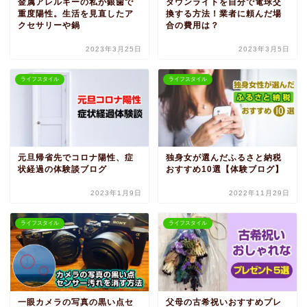
金属アレルギーの私が銀歯で
ダウンライトを自分で電球交
重度陽性。生活を見直したア
換する方法！業者に頼んだ場
クセサリーや鍋
合の費用は？
2023年3月25日
2023年3月5日
ライフスタイル
ライフスタイル
元旦帰省先でコロナ陽性、症
独身女が選んだふるさと納税
状経過の体験談ブログ
おすすめ10選【体験ブログ】
2023年1月9日
2022年11月29日
ライフスタイル
ライフスタイル
一眼カメラの写真の黒い点セ
父母の古希祝いおすすめプレ